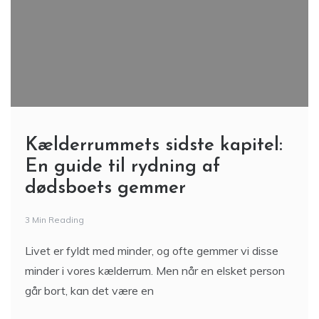
Kælderrummets sidste kapitel:
En guide til rydning af
dødsboets gemmer
3 Min Reading
Livet er fyldt med minder, og ofte gemmer vi disse
minder i vores kælderrum. Men når en elsket person
går bort, kan det være en