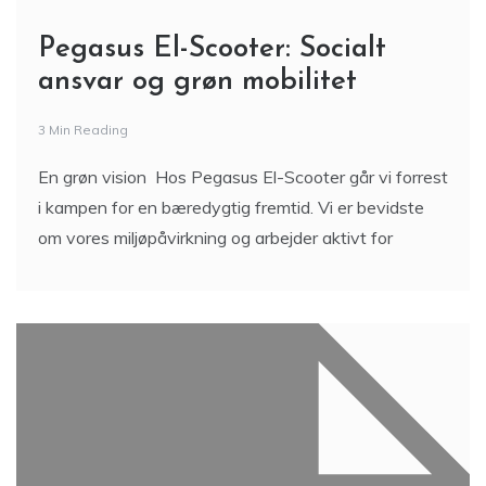
Pegasus El-Scooter: Socialt
ansvar og grøn mobilitet
3 Min Reading
En grøn vision Hos Pegasus El-Scooter går vi forrest
i kampen for en bæredygtig fremtid. Vi er bevidste
om vores miljøpåvirkning og arbejder aktivt for