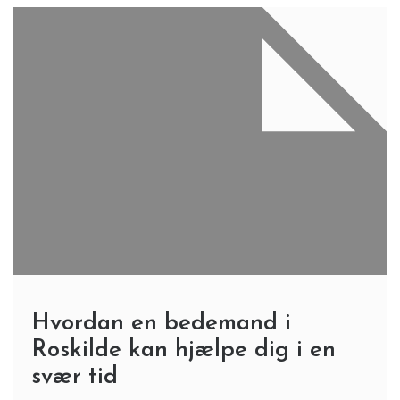
Hvordan en bedemand i
Roskilde kan hjælpe dig i en
svær tid