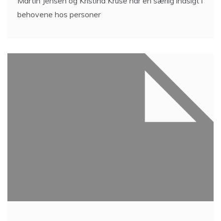
Martin Jensen og Kristina Kruse har en særlig indsigt i
behovene hos personer