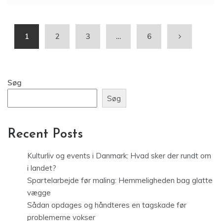
1
2
3
…
6
Søg
Søg
Recent Posts
Kulturliv og events i Danmark: Hvad sker der rundt om
i landet?
Spartelarbejde før maling: Hemmeligheden bag glatte
vægge
Sådan opdages og håndteres en tagskade før
problemerne vokser