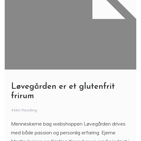
Løvegården er et glutenfrit
frirum
4 Min Reading
Menneskerne bag webshoppen Løvegården drives
med både passion og personlig erfaring. Ejerne