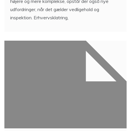
højere og mere komplekse, opstår der også nye
udfordringer, når det gælder vedligehold og
inspektion. Erhvervsklatring,