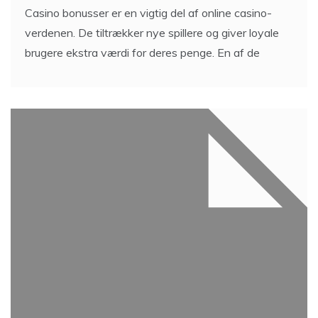
Casino bonusser er en vigtig del af online casino-
verdenen. De tiltrækker nye spillere og giver loyale
brugere ekstra værdi for deres penge. En af de