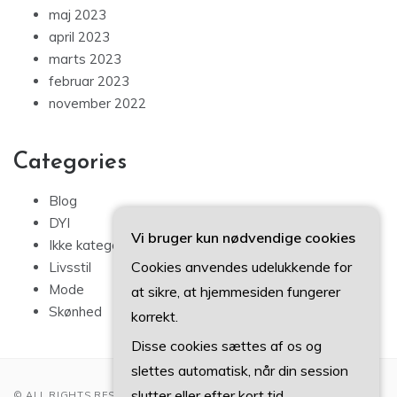
maj 2023
april 2023
marts 2023
februar 2023
november 2022
Categories
Blog
DYI
Vi bruger kun nødvendige cookies
Ikke kategoriseret
Cookies anvendes udelukkende for
Livsstil
Mode
at sikre, at hjemmesiden fungerer
Skønhed
korrekt.
Disse cookies sættes af os og
slettes automatisk, når din session
slutter eller efter kort tid.
© ALL RIGHTS RESERVED 2022