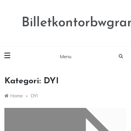
Skip
to
content
Billetkontorbwgra
Menu
Kategori:
DYI
Home
»
DYI